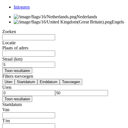
Inloggen
Nederlands
Engels
Zoeken
Locatie
Plaats of adres
Straal (km)
Toon resultaten
Filters toevoegen
Uren
Startdatum
Einddatum
Toevoegen
Uren
Toon resultaten
Startdatum
Van
T/m