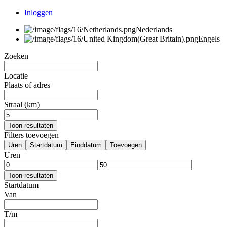
Inloggen
Nederlands
Engels
Zoeken
Locatie
Plaats of adres
Straal (km)
Toon resultaten
Filters toevoegen
Uren
Startdatum
Einddatum
Toevoegen
Uren
Toon resultaten
Startdatum
Van
T/m