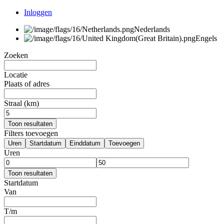
Inloggen
Nederlands
Engels
Zoeken
Locatie
Plaats of adres
Straal (km)
Toon resultaten
Filters toevoegen
Uren
Startdatum
Einddatum
Toevoegen
Uren
Toon resultaten
Startdatum
Van
T/m