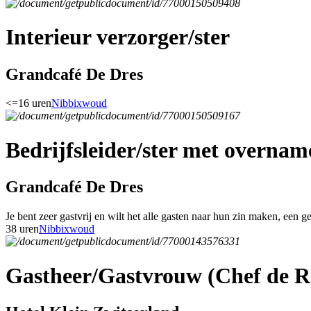
Interieur verzorger/ster
Grandcafé De Dres
<=16 uren
Nibbixwoud
Bedrijfsleider/ster met overnam
Grandcafé De Dres
Je bent zeer gastvrij en wilt het alle gasten naar hun zin maken, een g
38 uren
Nibbixwoud
Gastheer/Gastvrouw (Chef de R