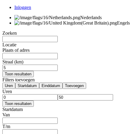
Inloggen
Nederlands
Engels
Zoeken
Locatie
Plaats of adres
Straal (km)
Toon resultaten
Filters toevoegen
Uren
Startdatum
Einddatum
Toevoegen
Uren
Toon resultaten
Startdatum
Van
T/m