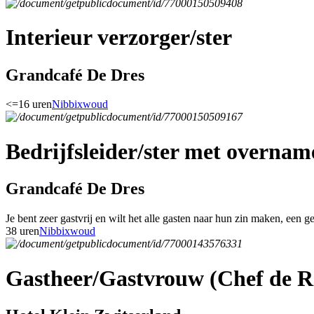
Interieur verzorger/ster
Grandcafé De Dres
<=16 uren
Nibbixwoud
Bedrijfsleider/ster met overnam
Grandcafé De Dres
Je bent zeer gastvrij en wilt het alle gasten naar hun zin maken, een g
38 uren
Nibbixwoud
Gastheer/Gastvrouw (Chef de R