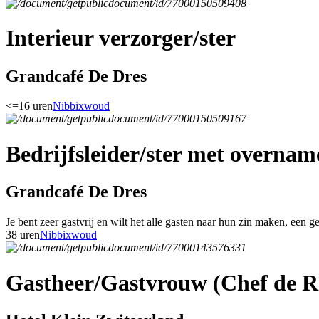
Interieur verzorger/ster
Grandcafé De Dres
<=16 uren
Nibbixwoud
Bedrijfsleider/ster met overnam
Grandcafé De Dres
Je bent zeer gastvrij en wilt het alle gasten naar hun zin maken, een g
38 uren
Nibbixwoud
Gastheer/Gastvrouw (Chef de R