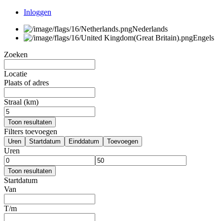
Inloggen
Nederlands
Engels
Zoeken
Locatie
Plaats of adres
Straal (km)
Toon resultaten
Filters toevoegen
Uren
Startdatum
Einddatum
Toevoegen
Uren
Toon resultaten
Startdatum
Van
T/m