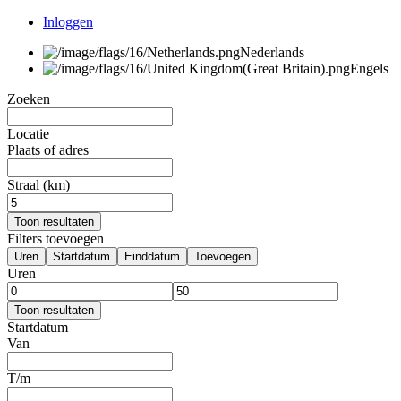
Inloggen
Nederlands
Engels
Zoeken
Locatie
Plaats of adres
Straal (km)
Toon resultaten
Filters toevoegen
Uren
Startdatum
Einddatum
Toevoegen
Uren
Toon resultaten
Startdatum
Van
T/m