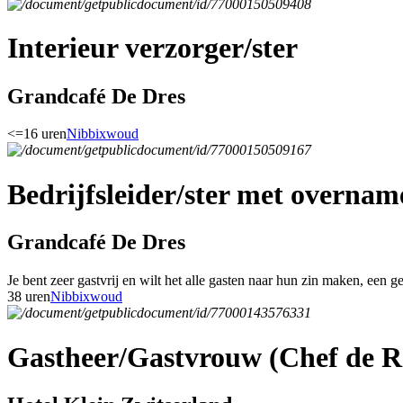
Interieur verzorger/ster
Grandcafé De Dres
<=16 uren
Nibbixwoud
Bedrijfsleider/ster met overnam
Grandcafé De Dres
Je bent zeer gastvrij en wilt het alle gasten naar hun zin maken, een g
38 uren
Nibbixwoud
Gastheer/Gastvrouw (Chef de R