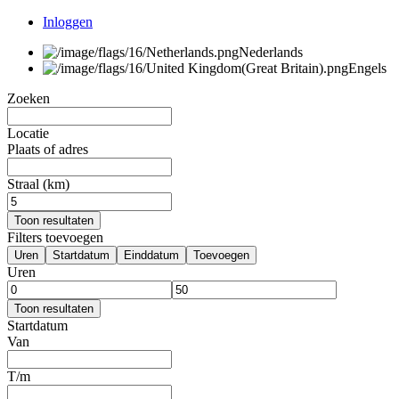
Inloggen
Nederlands
Engels
Zoeken
Locatie
Plaats of adres
Straal (km)
Toon resultaten
Filters toevoegen
Uren
Startdatum
Einddatum
Toevoegen
Uren
Toon resultaten
Startdatum
Van
T/m