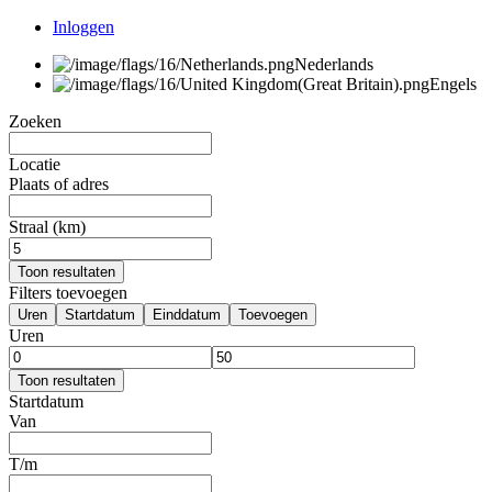
Inloggen
Nederlands
Engels
Zoeken
Locatie
Plaats of adres
Straal (km)
Toon resultaten
Filters toevoegen
Uren
Startdatum
Einddatum
Toevoegen
Uren
Toon resultaten
Startdatum
Van
T/m