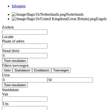
Inloggen
Nederlands
Engels
Zoeken
Locatie
Plaats of adres
Straal (km)
Toon resultaten
Filters toevoegen
Uren
Startdatum
Einddatum
Toevoegen
Uren
Toon resultaten
Startdatum
Van
T/m