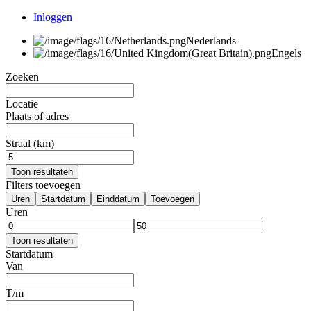
Inloggen
Nederlands
Engels
Zoeken
Locatie
Plaats of adres
Straal (km)
Toon resultaten
Filters toevoegen
Uren
Startdatum
Einddatum
Toevoegen
Uren
Toon resultaten
Startdatum
Van
T/m