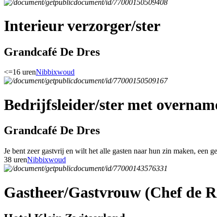
Interieur verzorger/ster
Grandcafé De Dres
<=16 uren
Nibbixwoud
Bedrijfsleider/ster met overnam
Grandcafé De Dres
Je bent zeer gastvrij en wilt het alle gasten naar hun zin maken, een g
38 uren
Nibbixwoud
Gastheer/Gastvrouw (Chef de R